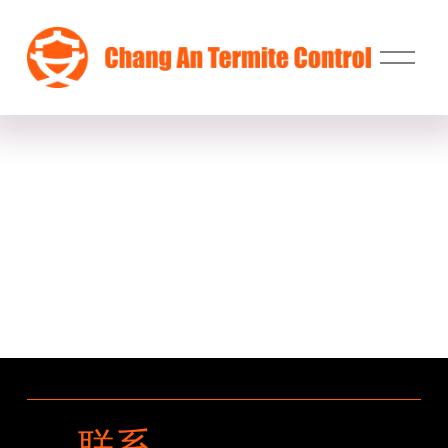
打
开
菜
单
联系