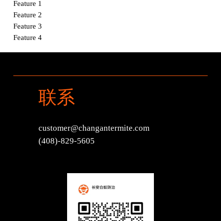
Feature 1
Feature 2
Feature 3
Feature 4
联系
customer@changantermite.com
(408)-829-5605